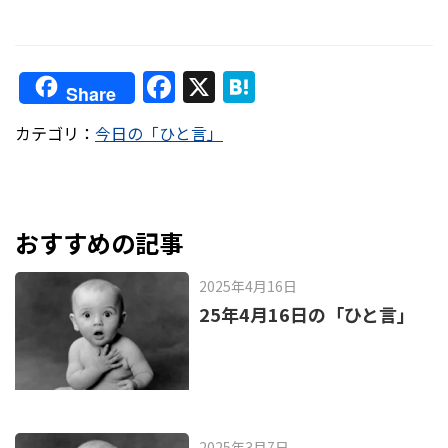
F
X
H
Share
a
at
カテゴリ：
今日の「ひと言」
c
e
e
n
b
a
o
おすすめの記事
o
2025年4月16日
k
25年4月16日の「ひと言」
2025年3月7日