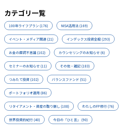
カテゴリ一覧
100年ライフプラン
(176)
NISA活用法
(169)
イベント・メディア関連
(21)
インデックス投資全般
(293)
お金の摩訶不思議
(102)
カウンセリングのお知らせ
(6)
セミナーのお知らせ
(11)
その他・雑記
(183)
つみたて投資
(102)
バランスファンド
(51)
ポートフォリオ運用
(86)
リタイアメント・資産の取り崩し
(108)
わたしのFP修行
(76)
世界投資的紀行
(40)
今日の「ひと言」
(90)