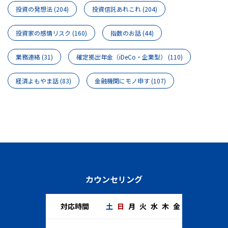
投資の発想法
(204)
投資信託あれこれ
(204)
投資家の感情リスク
(160)
指数のお話
(44)
業務連絡
(31)
確定拠出年金（iDeCo・企業型）
(110)
経済よもやま話
(83)
金融機関にモノ申す
(107)
カウンセリング
対応時間
土
日
月
火
水
木
金