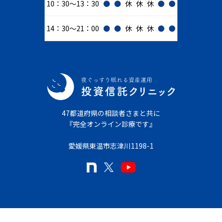
10：30～13：30
●
●
休
休
休
●
●
14：30～21：00
●
●
休
休
休
●
●
47都道府県の相談者さまと共に
『完全オンライン診療です』
愛媛県東温市志津川1198-1