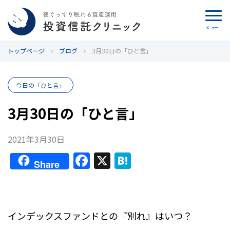
メニュー
トップページ
カウンセリング
ブログ
3月30日の「ひと言」
ブログ
今日の「ひと言」
代表カン・チュンド
3月30日の「ひと言」
投資信託クリニックとは
2021年3月30日
F
X
H
インデックス投資の特徴
Share
a
at
c
e
よくあるご質問
e
n
インデックスファンドとの『別れ』はいつ？
お問い合わせ
b
a