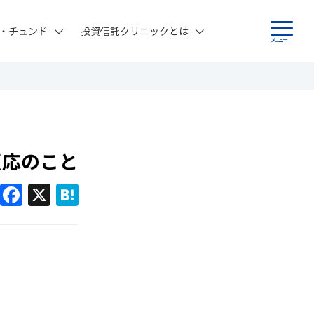
・チュンド
投資信託クリニックとは
メニュー
反応のこと
F
X
H
a
at
c
e
e
n
b
a
o