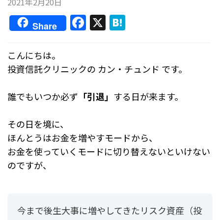
2021年2月20日
F
X
H
Share
a
at
c
e
こんにちは。
e
n
投資信託クリニックの カン・チュンド です。
b
a
o
誰でもいつか必ず
「引退」
する日が来ます。
o
その日を境に、
k
ほんとうはお金を増やすモードから、
お金を使っていくモードに切り替えないといけない
のですが、
今まで後生大事に増やしてきたリスク資産（投