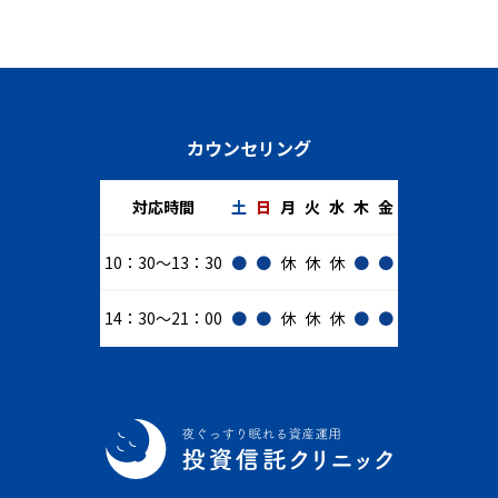
カウンセリング
対応時間
土
日
月
火
水
木
金
10：30～13：30
●
●
休
休
休
●
●
14：30～21：00
●
●
休
休
休
●
●