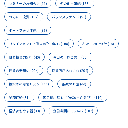
セミナーのお知らせ
(11)
その他・雑記
(183)
つみたて投資
(102)
バランスファンド
(51)
ポートフォリオ運用
(86)
リタイアメント・資産の取り崩し
(108)
わたしのFP修行
(76)
世界投資的紀行
(40)
今日の「ひと言」
(90)
投資の発想法
(204)
投資信託あれこれ
(204)
投資家の感情リスク
(160)
指数のお話
(44)
業務連絡
(31)
確定拠出年金（iDeCo・企業型）
(110)
経済よもやま話
(83)
金融機関にモノ申す
(107)