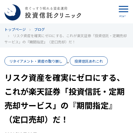
メニュー
トップページ
カウンセリング
ブログ
リスク資産を確実にゼロにする、これが楽天証券「投資信託・定期売却
サービス」の『期間指定』（定口売却）だ！
ブログ
,
代表カン・チュンド
リタイアメント・資産の取り崩し
投資信託あれこれ
リスク資産を確実にゼロにする、
投資信託クリニックとは
これが楽天証券「投資信託・定期
インデックス投資の特徴
売却サービス」の『期間指定』
よくあるご質問
（定口売却）だ！
お問い合わせ