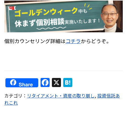
個別カウンセリング詳細は
コチラ
からどうぞ。
F
X
H
Share
a
at
カテゴリ：
リタイアメント・資産の取り崩し
,
投資信託あ
c
e
れこれ
e
n
b
a