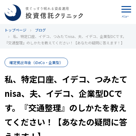
メニュー
トップページ
カウンセリング
ブログ
私、特定口座、イデコ、つみたてnisa、夫、イデコ、企業型DCです。
『交通整理』のしかたを教えてください！【あなたの疑問に答えます！】
ブログ
代表カン・チュンド
確定拠出年金（iDeCo・企業型）
私、特定口座、イデコ、つみたて
投資信託クリニックとは
nisa、夫、イデコ、企業型DCで
インデックス投資の特徴
す。『交通整理』のしかたを教え
よくあるご質問
てください！【あなたの疑問に答
お問い合わせ