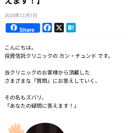
えます！】
2020年11月7日
F
X
H
Share
a
at
c
e
こんにちは。
e
n
投資信託クリニックの カン・チュンド です。
b
a
o
当クリニックのお客様から頂戴した
さまざまな『質問』にお答えしていく、
o
k
その名もズバリ、
『あなたの疑問に答えます！』