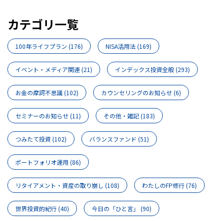
カテゴリ一覧
100年ライフプラン
(176)
NISA活用法
(169)
イベント・メディア関連
(21)
インデックス投資全般
(293)
お金の摩訶不思議
(102)
カウンセリングのお知らせ
(6)
セミナーのお知らせ
(11)
その他・雑記
(183)
つみたて投資
(102)
バランスファンド
(51)
ポートフォリオ運用
(86)
リタイアメント・資産の取り崩し
(108)
わたしのFP修行
(76)
世界投資的紀行
(40)
今日の「ひと言」
(90)