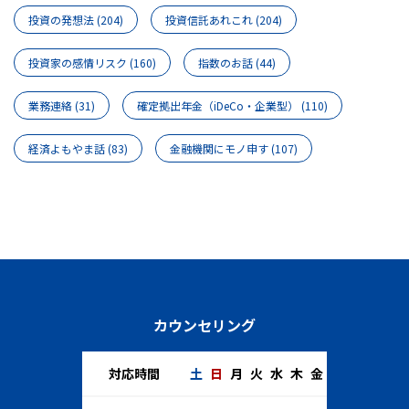
投資の発想法
(204)
投資信託あれこれ
(204)
投資家の感情リスク
(160)
指数のお話
(44)
業務連絡
(31)
確定拠出年金（iDeCo・企業型）
(110)
経済よもやま話
(83)
金融機関にモノ申す
(107)
カウンセリング
対応時間
土
日
月
火
水
木
金