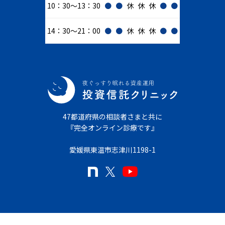
10：30～13：30
●
●
休
休
休
●
●
14：30～21：00
●
●
休
休
休
●
●
47都道府県の相談者さまと共に
『完全オンライン診療です』
愛媛県東温市志津川1198-1