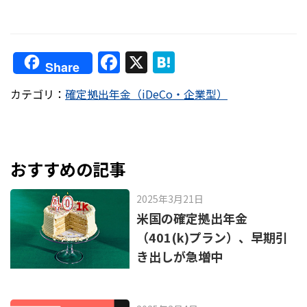
F
X
H
Share
a
at
カテゴリ：
確定拠出年金（iDeCo・企業型）
c
e
e
n
b
a
o
おすすめの記事
o
2025年3月21日
k
米国の確定拠出年金
（401(k)プラン）、早期引
き出しが急増中