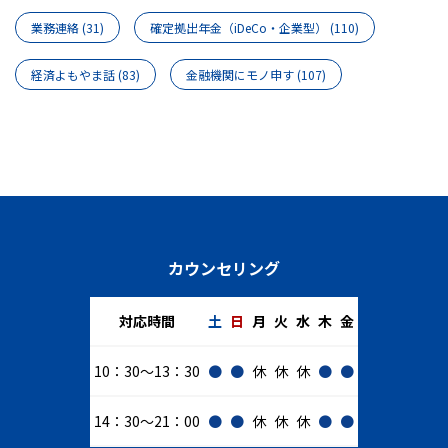
業務連絡
(31)
確定拠出年金（iDeCo・企業型）
(110)
経済よもやま話
(83)
金融機関にモノ申す
(107)
カウンセリング
対応時間
土
日
月
火
水
木
金
10：30～13：30
●
●
休
休
休
●
●
14：30～21：00
●
●
休
休
休
●
●