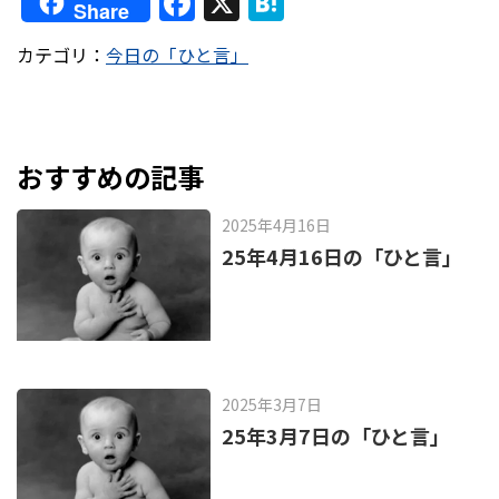
F
X
H
Share
a
at
カテゴリ：
今日の「ひと言」
c
e
e
n
b
a
o
おすすめの記事
o
2025年4月16日
k
25年4月16日の「ひと言」
2025年3月7日
25年3月7日の「ひと言」