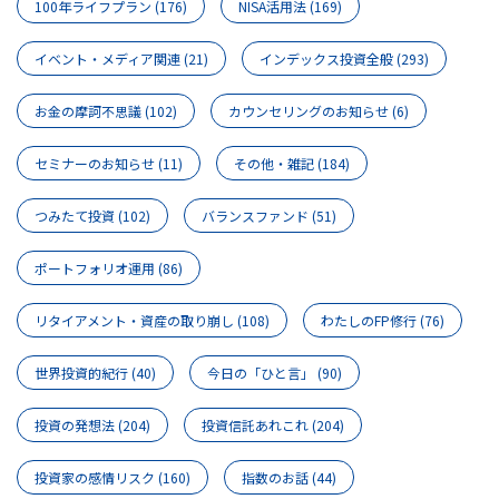
100年ライフプラン
(176)
NISA活用法
(169)
イベント・メディア関連
(21)
インデックス投資全般
(293)
お金の摩訶不思議
(102)
カウンセリングのお知らせ
(6)
セミナーのお知らせ
(11)
その他・雑記
(184)
つみたて投資
(102)
バランスファンド
(51)
ポートフォリオ運用
(86)
リタイアメント・資産の取り崩し
(108)
わたしのFP修行
(76)
世界投資的紀行
(40)
今日の「ひと言」
(90)
投資の発想法
(204)
投資信託あれこれ
(204)
投資家の感情リスク
(160)
指数のお話
(44)