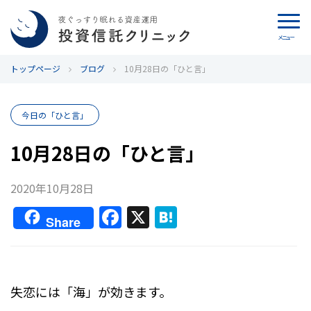
メニュー
トップページ
カウンセリング
ブログ
10月28日の「ひと言」
ブログ
今日の「ひと言」
代表カン・チュンド
10月28日の「ひと言」
投資信託クリニックとは
2020年10月28日
F
X
H
インデックス投資の特徴
Share
a
at
c
e
よくあるご質問
e
n
失恋には「海」が効きます。
お問い合わせ
b
a