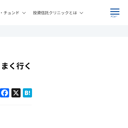
・チュンド
投資信託クリニックとは
メニュー
うまく行く
F
X
H
a
at
c
e
e
n