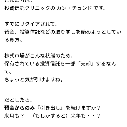
e
n
投資信託クリニックの カン・チュンド です。
b
a
o
すでにリタイアされて、
預金、投資信託などの取り崩しを始めようとしてい
o
る貴方。
k
株式市場がこんな状態のため、
保有されている投資信託を一部「売却」するなん
て、
ちょっと気が引けますね。
だとしたら、
預金からのみ
『引き出し』を続けますか？
来月も？ （もしかすると）来年も・・？