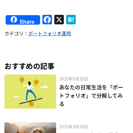
F
X
H
Share
a
at
カテゴリ：
ポートフォリオ運用
c
e
e
n
b
a
o
おすすめの記事
o
2025年5月15日
k
あなたの日常生活を「ポー
トフォリオ」で分解してみ
る
2025年3月29日