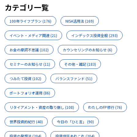
カテゴリ一覧
100年ライフプラン
(176)
NISA活用法
(169)
イベント・メディア関連
(21)
インデックス投資全般
(293)
お金の摩訶不思議
(102)
カウンセリングのお知らせ
(6)
セミナーのお知らせ
(11)
その他・雑記
(183)
つみたて投資
(102)
バランスファンド
(51)
ポートフォリオ運用
(86)
リタイアメント・資産の取り崩し
(108)
わたしのFP修行
(76)
世界投資的紀行
(40)
今日の「ひと言」
(90)
投資の発想法
(204)
投資信託あれこれ
(204)