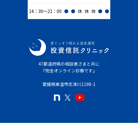
14：30～21：00
●
●
休
休
休
●
●
47都道府県の相談者さまと共に
『完全オンライン診療です』
愛媛県東温市志津川1198-1