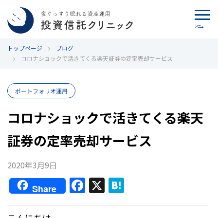
メニュー
トップページ
カウンセリング
ブログ
コロナショックで活きてくる楽天証券の定率売却サービス
ブログ
ポートフォリオ運用
代表カン・チュンド
コロナショックで活きてくる楽天
投資信託クリニックとは
証券の定率売却サービス
インデックス投資の特徴
2020年3月9日
よくあるご質問
F
X
H
Share
a
at
お問い合わせ
c
e
こんにちは。