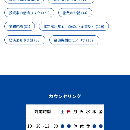
投資家の感情リスク
(160)
指数のお話
(44)
業務連絡
(31)
確定拠出年金（iDeCo・企業型）
(110)
経済よもやま話
(83)
金融機関にモノ申す
(107)
カウンセリング
対応時間
土
日
月
火
水
木
金
10：30～13：30
●
●
休
休
休
●
●