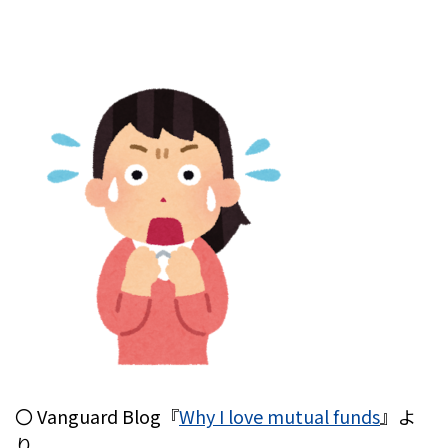
〇 Vanguard Blog『
Why I love mutual funds
』よ
り。