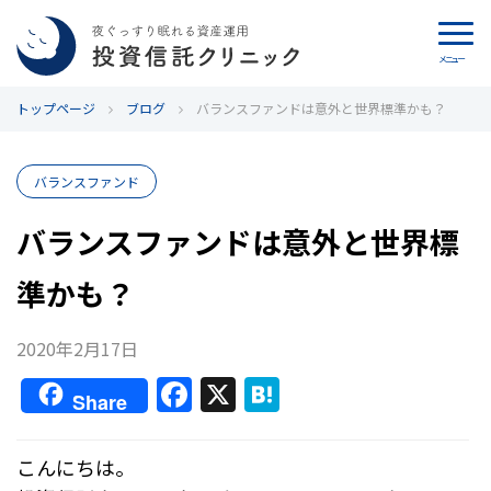
メニュー
トップページ
カウンセリング
ブログ
バランスファンドは意外と世界標準かも？
ブログ
バランスファンド
代表カン・チュンド
バランスファンドは意外と世界標
準かも？
投資信託クリニックとは
インデックス投資の特徴
2020年2月17日
F
X
H
Share
よくあるご質問
a
at
c
e
お問い合わせ
こんにちは。