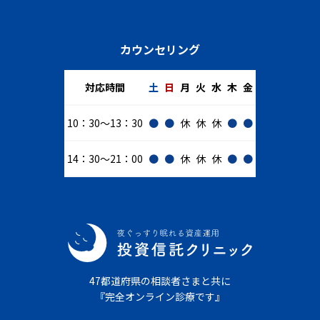
カウンセリング
対応時間
土
日
月
火
水
木
金
10：30～13：30
●
●
休
休
休
●
●
14：30～21：00
●
●
休
休
休
●
●
47都道府県の相談者さまと共に
『完全オンライン診療です』