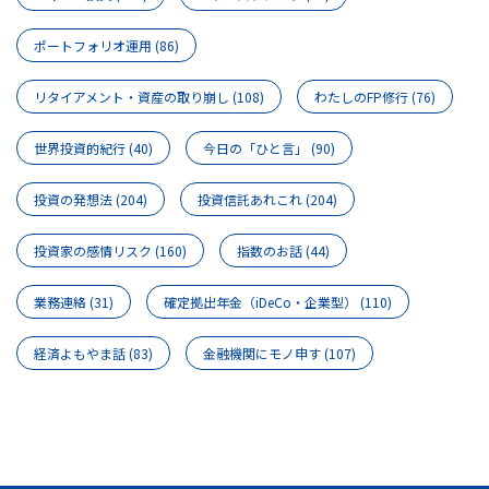
ポートフォリオ運用
(86)
リタイアメント・資産の取り崩し
(108)
わたしのFP修行
(76)
世界投資的紀行
(40)
今日の「ひと言」
(90)
投資の発想法
(204)
投資信託あれこれ
(204)
投資家の感情リスク
(160)
指数のお話
(44)
業務連絡
(31)
確定拠出年金（iDeCo・企業型）
(110)
経済よもやま話
(83)
金融機関にモノ申す
(107)