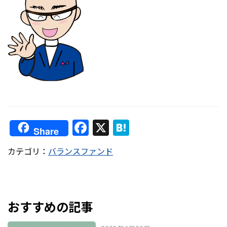
F
X
H
Share
a
at
カテゴリ：
バランスファンド
c
e
e
n
b
a
o
おすすめの記事
o