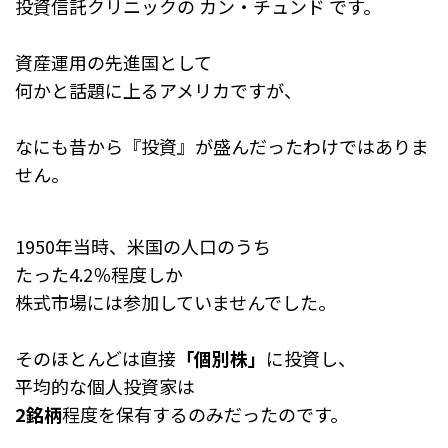
e
n
投資信託クリニックの カン・チュンド です。
b
a
o
資産運用の先進国として
何かと話題に上るアメリカですが、
o
k
なにも昔から『投資』が盛んだったわけではありま
せん。
1950年当時、米国の人口のうち
たった4.2％程度しか
株式市場には参加していませんでした。
そのほとんどは直接
「個別株」
に投資し、
平均的な個人投資家は
2銘柄
程度を保有するのみだったのです。