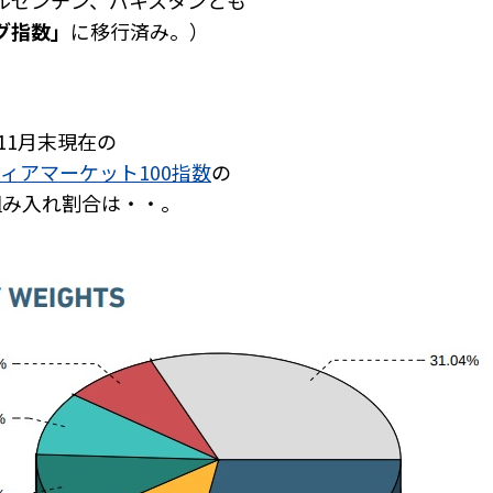
ルゼンチン、パキスタンとも
グ指数」
に移行済み。）
年11月末現在の
ンティアマーケット100指数
の
組み入れ割合は・・。