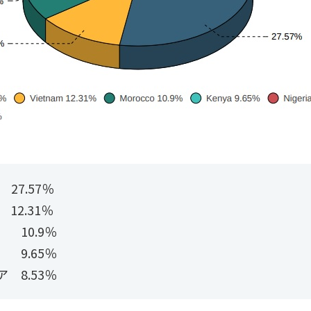
27.57％
2.31％
10.9％
9.65％
 8.53％