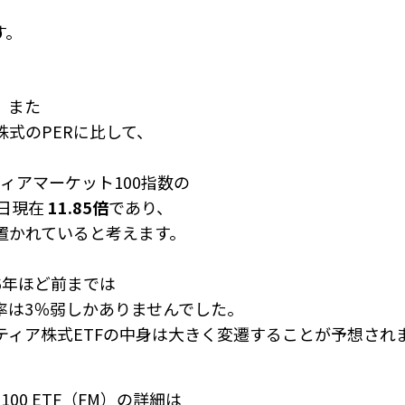
す。
、また
株式のPERに比して、
ンティアマーケット100指数の
0日現在
11.85倍
であり、
置かれていると考えます。
6年ほど前までは
率は3％弱しかありませんでした。
ティア株式ETFの中身は
大きく変遷することが予想され
ier 100 ETF（FM）の詳細は