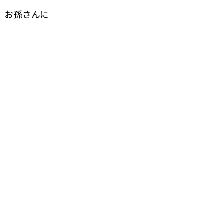
b
a
o
、
お孫さんに
o
k