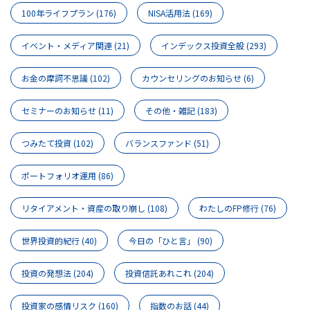
100年ライフプラン
(176)
NISA活用法
(169)
イベント・メディア関連
(21)
インデックス投資全般
(293)
お金の摩訶不思議
(102)
カウンセリングのお知らせ
(6)
セミナーのお知らせ
(11)
その他・雑記
(183)
つみたて投資
(102)
バランスファンド
(51)
ポートフォリオ運用
(86)
リタイアメント・資産の取り崩し
(108)
わたしのFP修行
(76)
世界投資的紀行
(40)
今日の「ひと言」
(90)
投資の発想法
(204)
投資信託あれこれ
(204)
投資家の感情リスク
(160)
指数のお話
(44)