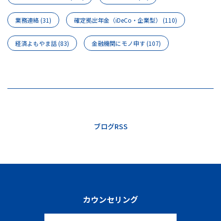
業務連絡
(31)
確定拠出年金（iDeCo・企業型）
(110)
経済よもやま話
(83)
金融機関にモノ申す
(107)
ブログRSS
カウンセリング