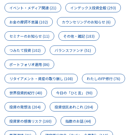
イベント・メディア関連
(21)
インデックス投資全般
(293)
お金の摩訶不思議
(102)
カウンセリングのお知らせ
(6)
セミナーのお知らせ
(11)
その他・雑記
(183)
つみたて投資
(102)
バランスファンド
(51)
ポートフォリオ運用
(86)
リタイアメント・資産の取り崩し
(108)
わたしのFP修行
(76)
世界投資的紀行
(40)
今日の「ひと言」
(90)
投資の発想法
(204)
投資信託あれこれ
(204)
投資家の感情リスク
(160)
指数のお話
(44)