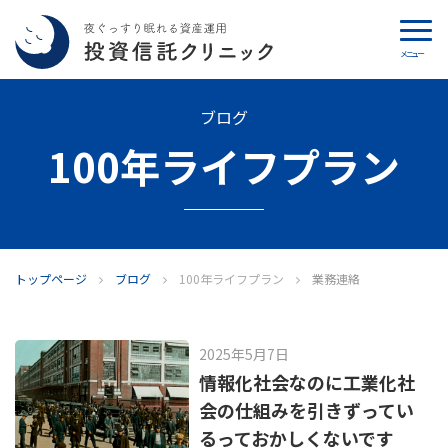
メニュー
カウンセリング
ブログ
100年ライフプラン
ブログ
代表カン・チュンド
投資信託クリニックとは
トップページ
ブログ
100年ライフプラン
業務連絡
インデックス投資の特徴
2025年5月7日
よくあるご質問
情報化社会なのに工業化社
会の仕組みを引きずってい
お問い合わせ
るっておかしくないです