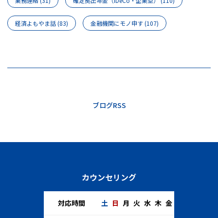
業務連絡
(31)
確定拠出年金（iDeCo・企業型）
(110)
経済よもやま話
(83)
金融機関にモノ申す
(107)
ブログRSS
カウンセリング
対応時間
土
日
月
火
水
木
金