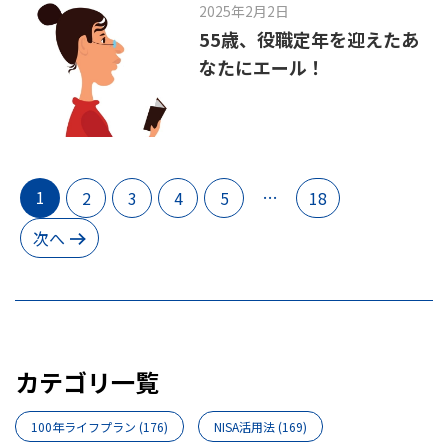
2025年2月2日
55歳、役職定年を迎えたあ
なたにエール！
1
…
2
3
4
5
18
次へ
カテゴリ一覧
100年ライフプラン
(176)
NISA活用法
(169)