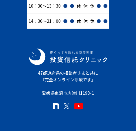
10：30～13：30
●
●
休
休
休
●
●
14：30～21：00
●
●
休
休
休
●
●
47都道府県の相談者さまと共に
『完全オンライン診療です』
愛媛県東温市志津川1198-1